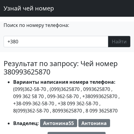
Узнай чей номер
Поиск по номеру телефона:
Найти
Результат по запросу: Чей номер
380993625870
Варианты написания номера телефона:
(099)362-58-70
,
(099)3625870
,
0993625870
,
099 362 58 70
,
099-362-58-70
,
+380993625870
,
+38-099-362-58-70
,
+38 099 362-58-70
,
8(099)362-58-70
,
80993625870
,
8 099 3625870
Владелец:
Антонина55
Антонина