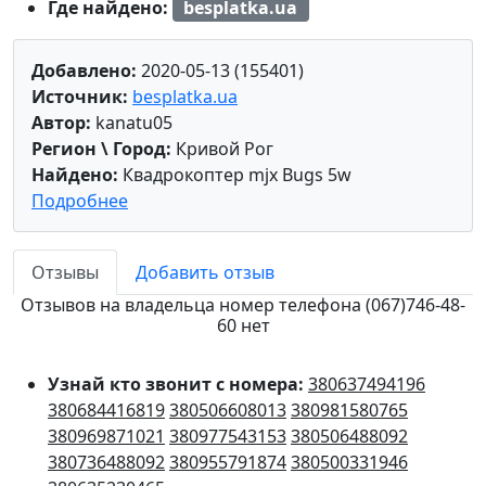
Где найдено:
besplatka.ua
Добавлено:
2020-05-13 (155401)
Источник:
besplatka.ua
Автор:
kanatu05
Регион \ Город:
Кривой Рог
Найдено:
Квадрокоптер mjx Bugs 5w
Подробнее
Отзывы
Добавить отзыв
Отзывов на владельца номер телефона (067)746-48-
60 нет
Узнай кто звонит с номера:
380637494196
380684416819
380506608013
380981580765
380969871021
380977543153
380506488092
380736488092
380955791874
380500331946