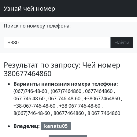
Узнай чей номер
Поиск по номеру телефона:
Найти
Результат по запросу: Чей номер
380677464860
Варианты написания номера телефона:
(067)746-48-60
,
(067)7464860
,
0677464860
,
067 746 48 60
,
067-746-48-60
,
+380677464860
,
+38-067-746-48-60
,
+38 067 746-48-60
,
8(067)746-48-60
,
80677464860
,
8 067 7464860
Владелец:
kanatu05