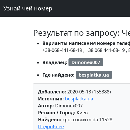
Узнай чей номер
Результат по запросу: 
Варианты написания номера теле
+38-068-441-68-19
,
+38 068 441-68-19
,
Владелец:
Dimonex007
Где найдено:
besplatka.ua
Добавлено:
2020-05-13 (155388)
Источник:
besplatka.ua
Автор:
Dimonex007
Регион \ Город:
Киев
Найдено:
кроссовки mida 11528
Подробнее