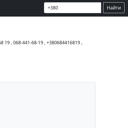
Найти
68 19
,
068-441-68-19
,
+380684416819
,