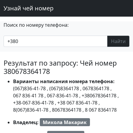
Узнай чей номер
Поиск по номеру телефона:
Найти
Результат по запросу: Чей номер
380678364178
Варианты написания номера телефона:
(067)836-41-78
,
(067)8364178
,
0678364178
,
067 836 41 78
,
067-836-41-78
,
+380678364178
,
+38-067-836-41-78
,
+38 067 836-41-78
,
8(067)836-41-78
,
80678364178
,
8 067 8364178
Владелец:
Микола Макарик