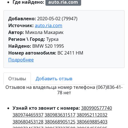
Где найдено:
auto.ria.com
Добавлено:
2020-05-02 (79947)
Источник:
auto.ria.com
Автор:
Микола Макарик
Регион \ Город:
Турка
Найдено:
BMW 520 1995
Номер автомобиля:
BC 2411 HM
Подробнее
Отзывы
Добавить отзыв
Отзывов на владельца номер телефона (067)836-41-
78 нет
Узнай кто звонит с номера:
380990577740
380974465937
380983631517
380952112032
380680453128
380668905125
380669885403