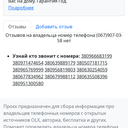
Вас на дому. Гарантия Год.
Подробнее
Отзывы
Добавить отзыв
Отзывов на владельца номер телефона (067)907-03-
58 нет
Узнай кто звонит с номера:
380966683199
380971474654
380639889179
380507181715
380965769999
380956819803
380630254059
380677834962
380679988112
380635508396
380951300580
Проєк предназначен для сбора информации про
владельцев телефонных номеров с открытых
источников OLX, авториа, бесплатка и других.
Поможет определить владельца номера телефона,