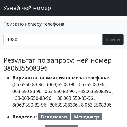
Узнай чей номер
Поиск по номеру телефона:
Найти
Результат по запросу: Чей номер
380635508396
Варианты написания номера телефона:
(063)550-83-96
,
(063)5508396
,
0635508396
,
063 550 83 96
,
063-550-83-96
,
+380635508396
,
+38-063-550-83-96
,
+38 063 550-83-96
,
8(063)550-83-96
,
80635508396
,
8 063 5508396
Владелец:
Владислав
Менеджер