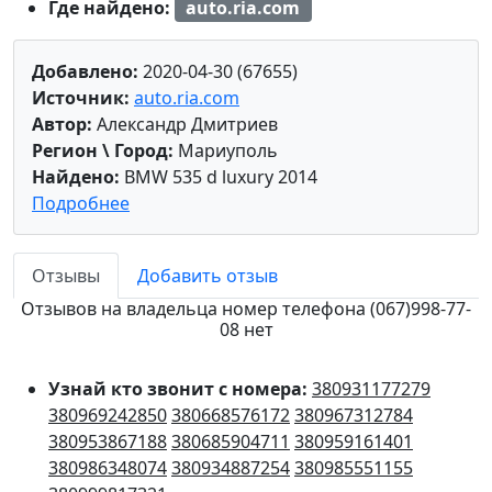
Где найдено:
auto.ria.com
Добавлено:
2020-04-30 (67655)
Источник:
auto.ria.com
Автор:
Александр Дмитриев
Регион \ Город:
Мариуполь
Найдено:
BMW 535 d luxury 2014
Подробнее
Отзывы
Добавить отзыв
Отзывов на владельца номер телефона (067)998-77-
08 нет
Узнай кто звонит с номера:
380931177279
380969242850
380668576172
380967312784
380953867188
380685904711
380959161401
380986348074
380934887254
380985551155