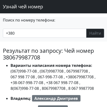
Узнай чей номер
Поиск по номеру телефона:
Найти
Результат по запросу: Чей номер
380679987708
Варианты написания номера телефона:
(067)998-77-08
,
(067)9987708
,
0679987708
,
067 998 77 08
,
067-998-77-08
,
+380679987708
,
+38-067-998-77-08
,
+38 067 998-77-08
,
8(067)998-77-08
,
80679987708
,
8 067 9987708
Владелец:
Александр Дмитриев