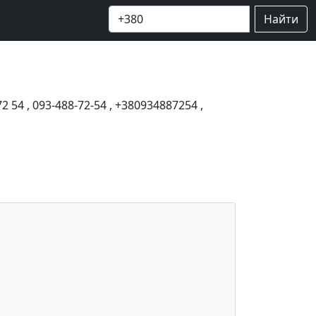
Найти
72 54
,
093-488-72-54
,
+380934887254
,