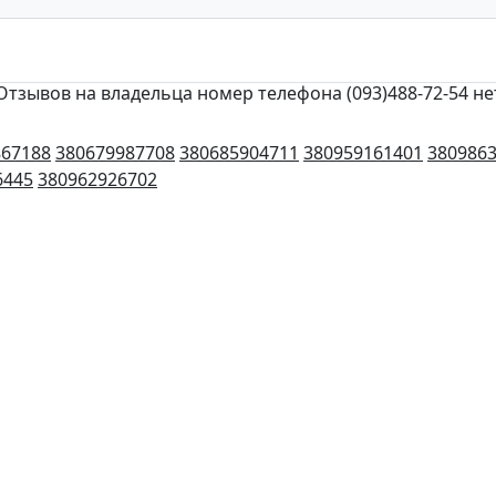
Отзывов на владельца номер телефона (093)488-72-54 не
867188
380679987708
380685904711
380959161401
380986
6445
380962926702