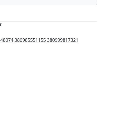
т
348074
380985551155
380999817321