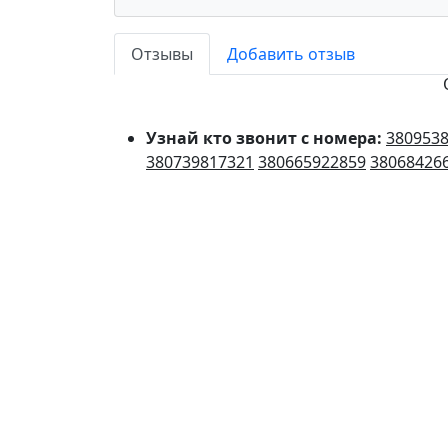
Отзывы
Добавить отзыв
Узнай кто звонит с номера:
380953
380739817321
380665922859
38068426