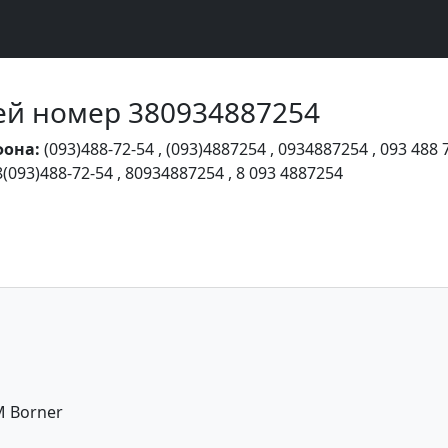
Чей номер 380934887254
фона:
(093)488-72-54
,
(093)4887254
,
0934887254
,
093 488 
8(093)488-72-54
,
80934887254
,
8 093 4887254
 Borner