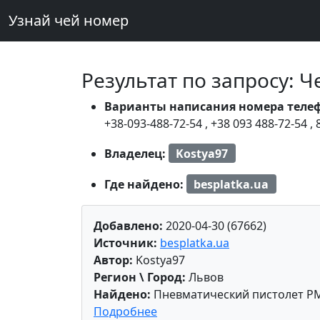
Узнай чей номер
Результат по запросу: 
Варианты написания номера теле
+38-093-488-72-54
,
+38 093 488-72-54
,
Владелец:
Kostya97
Где найдено:
besplatka.ua
Добавлено:
2020-04-30 (67662)
Источник:
besplatka.ua
Автор:
Kostya97
Регион \ Город:
Львов
Найдено:
Пневматический пистолет PM
Подробнее