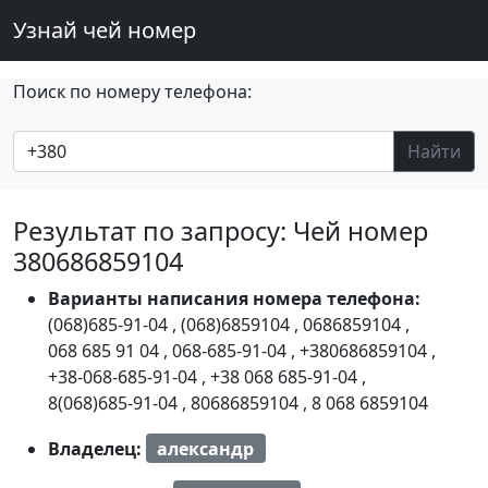
Узнай чей номер
Поиск по номеру телефона:
Найти
Результат по запросу: Чей номер
380686859104
Варианты написания номера телефона:
(068)685-91-04
,
(068)6859104
,
0686859104
,
068 685 91 04
,
068-685-91-04
,
+380686859104
,
+38-068-685-91-04
,
+38 068 685-91-04
,
8(068)685-91-04
,
80686859104
,
8 068 6859104
Владелец:
александр