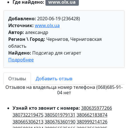
Где найдено:
www.olx.ua
Добавлено:
2020-06-19 (236428)
Источник:
www.olx.ua
Автор:
александр
Регион \ Город:
Чернигов, Черниговская
область
Найдено:
Подсигар для сигарет
Подробнее
Отзывы
Добавить отзыв
Отзывов на владельца номер телефона (068)685-91-
04 нет
Узнай кто звонит с номера:
380635977266
380732219475
380501979131
380662183874
380665306213
380676360190
380999214126