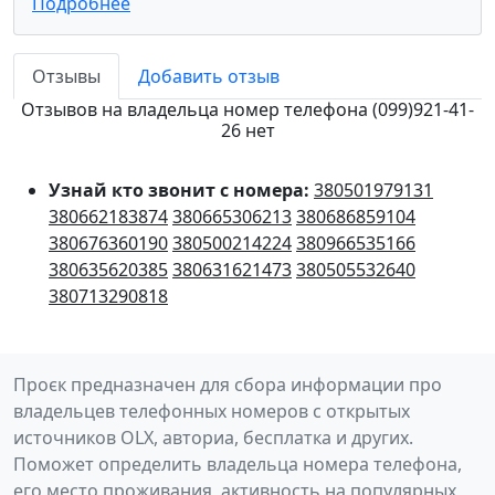
Подробнее
Отзывы
Добавить отзыв
Отзывов на владельца номер телефона (099)921-41-
26 нет
Узнай кто звонит с номера:
380501979131
380662183874
380665306213
380686859104
380676360190
380500214224
380966535166
380635620385
380631621473
380505532640
380713290818
Проєк предназначен для сбора информации про
владельцев телефонных номеров с открытых
источников OLX, авториа, бесплатка и других.
Поможет определить владельца номера телефона,
его место проживания, активность на популярных