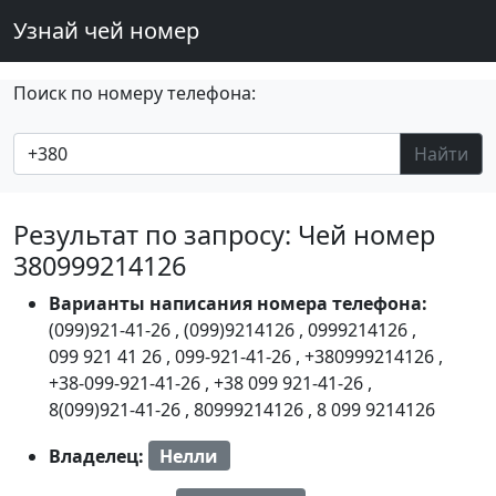
Узнай чей номер
Поиск по номеру телефона:
Найти
Результат по запросу: Чей номер
380999214126
Варианты написания номера телефона:
(099)921-41-26
,
(099)9214126
,
0999214126
,
099 921 41 26
,
099-921-41-26
,
+380999214126
,
+38-099-921-41-26
,
+38 099 921-41-26
,
8(099)921-41-26
,
80999214126
,
8 099 9214126
Владелец:
Нелли