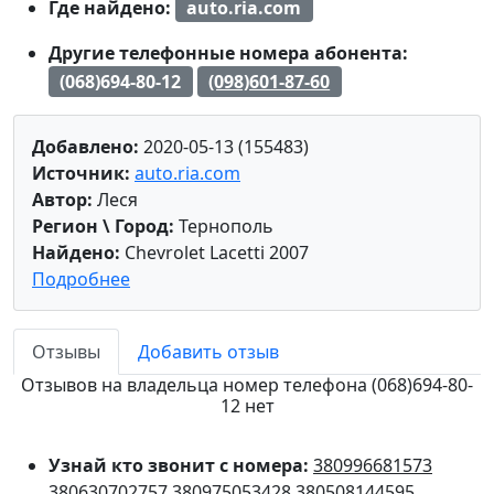
Где найдено:
auto.ria.com
Другие телефонные номера абонента:
(068)694-80-12
(098)601-87-60
Добавлено:
2020-05-13 (155483)
Источник:
auto.ria.com
Автор:
Леся
Регион \ Город:
Тернополь
Найдено:
Chevrolet Lacetti 2007
Подробнее
Отзывы
Добавить отзыв
Отзывов на владельца номер телефона (068)694-80-
12 нет
Узнай кто звонит с номера:
380996681573
380630702757
380975053428
380508144595