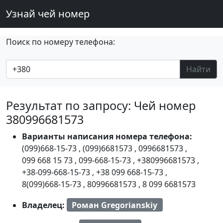
Узнай чей номер
Поиск по номеру телефона:
Найти
Результат по запросу: Чей номер
380996681573
Варианты написания номера телефона:
(099)668-15-73
,
(099)6681573
,
0996681573
,
099 668 15 73
,
099-668-15-73
,
+380996681573
,
+38-099-668-15-73
,
+38 099 668-15-73
,
8(099)668-15-73
,
80996681573
,
8 099 6681573
Владелец:
Роман Gregorianskiy