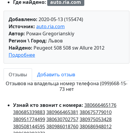
Где найдено:
auto.ria.com
Добавлено:
2020-05-13 (155474)
Источник:
auto.ria.com
Автор:
Роман Gregorianskiy
Регион \ Город:
Львов
Найдено:
Peugeot 508 508 sw Allure 2012
Подробнее
Отзывы
Добавить отзыв
Отзывов на владельца номер телефона (099)668-15-
73 нет
Узнай кто звонит с номера:
380666465176
380685339883
380966465381
380675779010
380951774499
380630702757
380975053428
380508144595
380986018760
380686948012