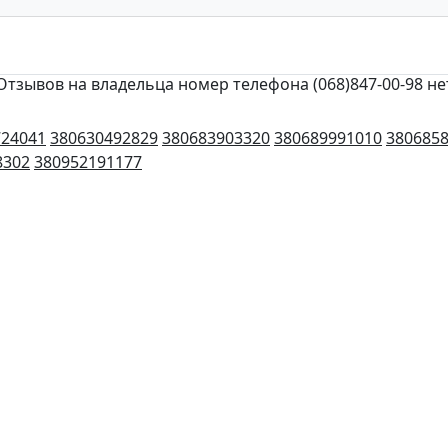
Отзывов на владельца номер телефона (068)847-00-98 не
724041
380630492829
380683903320
380689991010
380685
8302
380952191177