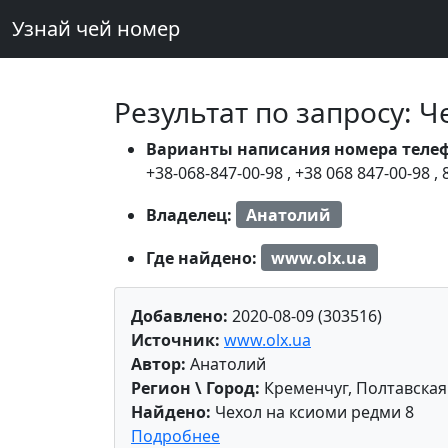
Узнай чей номер
Результат по запросу: 
Варианты написания номера теле
+38-068-847-00-98
,
+38 068 847-00-98
,
Владелец:
Анатолий
Где найдено:
www.olx.ua
Добавлено:
2020-08-09 (303516)
Источник:
www.olx.ua
Автор:
Анатолий
Регион \ Город:
Кременчуг, Полтавская
Найдено:
Чехол на ксиоми редми 8
Подробнее