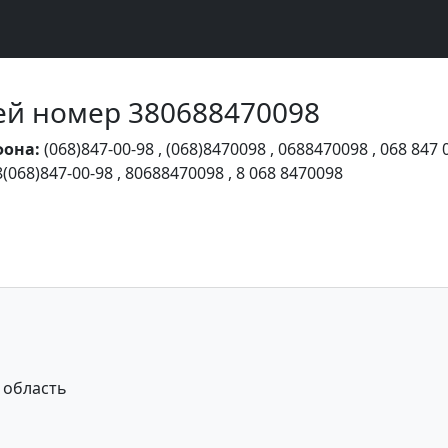
Чей номер 380688470098
фона:
(068)847-00-98
,
(068)8470098
,
0688470098
,
068 847 
8(068)847-00-98
,
80688470098
,
8 068 8470098
 область