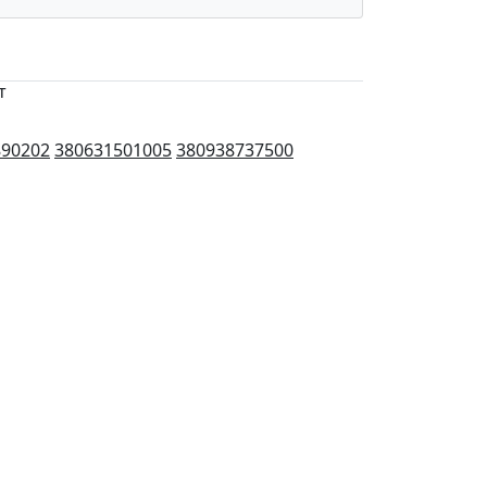
т
890202
380631501005
380938737500