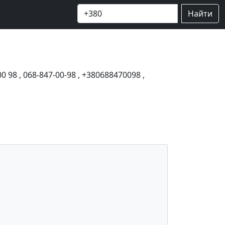
Найти
00 98
,
068-847-00-98
,
+380688470098
,