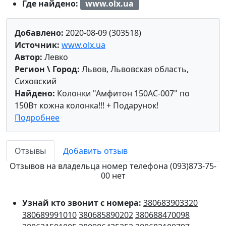
Где найдено:
www.olx.ua
Добавлено:
2020-08-09 (303518)
Источник:
www.olx.ua
Автор:
Левко
Регион \ Город:
Львов, Львовская область,
Сиховский
Найдено:
Колонки "Амфитон 150АС-007" по
150Вт кожна колонка!!! + Подарунок!
Подробнее
Отзывы
Добавить отзыв
Отзывов на владельца номер телефона (093)873-75-
00 нет
Узнай кто звонит с номера:
380683903320
380689991010
380685890202
380688470098