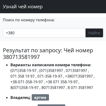
Узнай чей номер
Поиск по номеру телефона:
Найти
Результат по запросу: Чей номер
380713581997
Варианты написания номера телефона:
(071)358-19-97
,
(071)3581997
,
0713581997
,
071 358 19 97
,
071-358-19-97
,
+380713581997
,
+38-071-358-19-97
,
+38 071 358-19-97
,
8(071)358-19-97
,
80713581997
,
8 071 3581997
Владелец:
артем