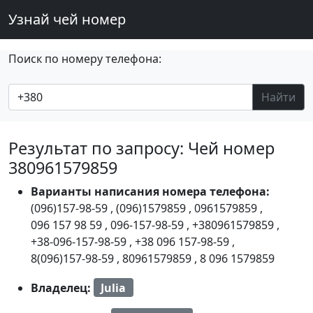
Узнай чей номер
Поиск по номеру телефона:
Найти
Результат по запросу: Чей номер
380961579859
Варианты написания номера телефона:
(096)157-98-59
,
(096)1579859
,
0961579859
,
096 157 98 59
,
096-157-98-59
,
+380961579859
,
+38-096-157-98-59
,
+38 096 157-98-59
,
8(096)157-98-59
,
80961579859
,
8 096 1579859
Владелец:
Julia