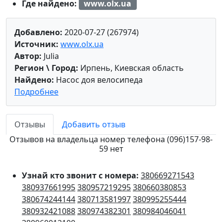
Где найдено:
www.olx.ua
Добавлено:
2020-07-27 (267974)
Источник:
www.olx.ua
Автор:
Julia
Регион \ Город:
Ирпень, Киевская область
Найдено:
Насос доя велосипеда
Подробнее
Отзывы
Добавить отзыв
Отзывов на владельца номер телефона (096)157-98-
59 нет
Узнай кто звонит с номера:
380669271543
380937661995
380957219295
380660380853
380674244144
380713581997
380995255444
380932421088
380974382301
380984046041