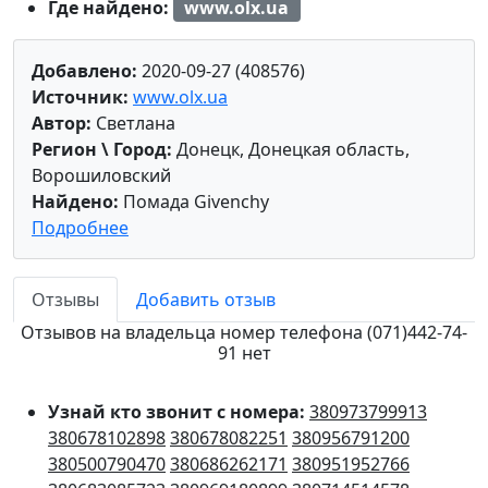
Где найдено:
www.olx.ua
Добавлено:
2020-09-27 (408576)
Источник:
www.olx.ua
Автор:
Светлана
Регион \ Город:
Донецк, Донецкая область,
Ворошиловский
Найдено:
Помада Givenchy
Подробнее
Отзывы
Добавить отзыв
Отзывов на владельца номер телефона (071)442-74-
91 нет
Узнай кто звонит с номера:
380973799913
380678102898
380678082251
380956791200
380500790470
380686262171
380951952766