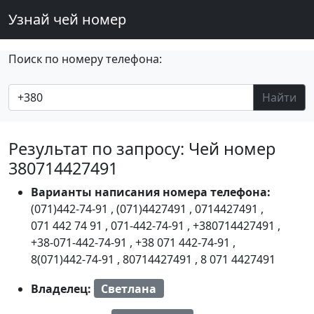
Узнай чей номер
Поиск по номеру телефона:
Найти
Результат по запросу: Чей номер
380714427491
Варианты написания номера телефона:
(071)442-74-91
,
(071)4427491
,
0714427491
,
071 442 74 91
,
071-442-74-91
,
+380714427491
,
+38-071-442-74-91
,
+38 071 442-74-91
,
8(071)442-74-91
,
80714427491
,
8 071 4427491
Владелец:
Светлана