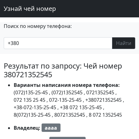
Узнай чей номер
Поиск по номеру телефона:
Найти
Результат по запросу: Чей номер
380721352545
Варианты написания номера телефона:
(072)135-25-45
,
(072)1352545
,
0721352545
,
072 135 25 45
,
072-135-25-45
,
+380721352545
,
+38-072-135-25-45
,
+38 072 135-25-45
,
8(072)135-25-45
,
80721352545
,
8 072 1352545
Владелец:
aaaa