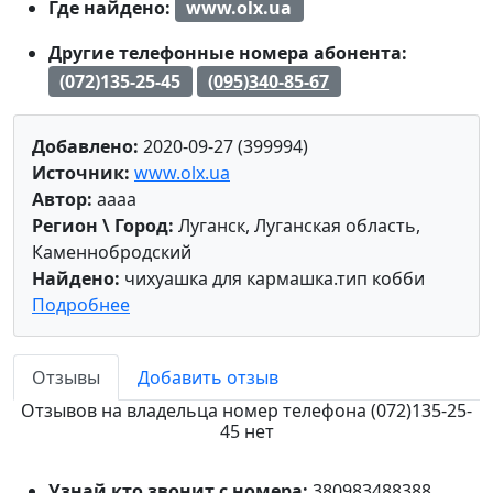
Где найдено:
www.olx.ua
Другие телефонные номера абонента:
(072)135-25-45
(095)340-85-67
Добавлено:
2020-09-27 (399994)
Источник:
www.olx.ua
Автор:
aaaa
Регион \ Город:
Луганск, Луганская область,
Каменнобродский
Найдено:
чихуашка для кармашка.тип кобби
Подробнее
Отзывы
Добавить отзыв
Отзывов на владельца номер телефона (072)135-25-
45 нет
Узнай кто звонит с номера:
380983488388