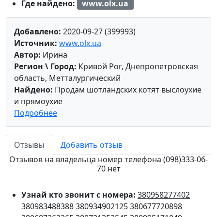
Где найдено:
www.olx.ua
Добавлено:
2020-09-27 (399993)
Источник:
www.olx.ua
Автор:
Ирина
Регион \ Город:
Кривой Рог, Днепропетровская
область, Метталургический
Найдено:
Продам шотландских котят выслоухие
и прямоухие
Подробнее
Отзывы
Добавить отзыв
Отзывов на владельца номер телефона (098)333-06-
70 нет
Узнай кто звонит с номера:
380958277402
380983488388
380934902125
380677720898