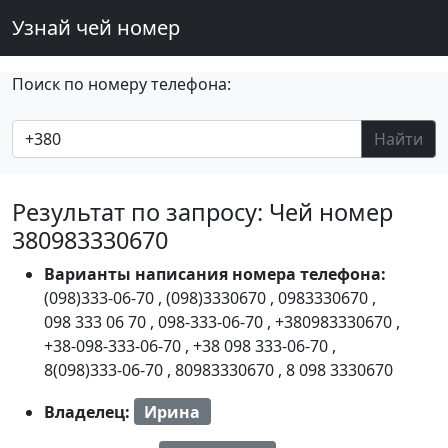
Узнай чей номер
Поиск по номеру телефона:
Найти
Результат по запросу: Чей номер
380983330670
Варианты написания номера телефона:
(098)333-06-70
,
(098)3330670
,
0983330670
,
098 333 06 70
,
098-333-06-70
,
+380983330670
,
+38-098-333-06-70
,
+38 098 333-06-70
,
8(098)333-06-70
,
80983330670
,
8 098 3330670
Владелец:
Ирина