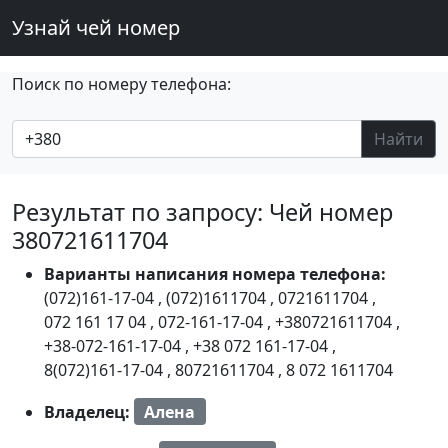
Узнай чей номер
Поиск по номеру телефона:
Найти
Результат по запросу: Чей номер
380721611704
Варианты написания номера телефона:
(072)161-17-04
,
(072)1611704
,
0721611704
,
072 161 17 04
,
072-161-17-04
,
+380721611704
,
+38-072-161-17-04
,
+38 072 161-17-04
,
8(072)161-17-04
,
80721611704
,
8 072 1611704
Владелец:
Алена