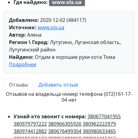
Где найдено:
www.olx.ua
Добавлено:
2020-12-02 (484117)
Источник:
www.olx.ua
Автор:
Алена
Регион \ Город:
Лутугино, Луганская область,
Лутугинский район
Найдено:
Отдам в хорошие руки кота Тома
Подробнее
Отзывы
Добавить отзыв
Отзывов на владельца номер телефона (072)161-17-
04 нет
Узнай кто звонит с номера:
380677041955
380979797222
380966305926
380962222979
380974412882
380676499304
380980633465