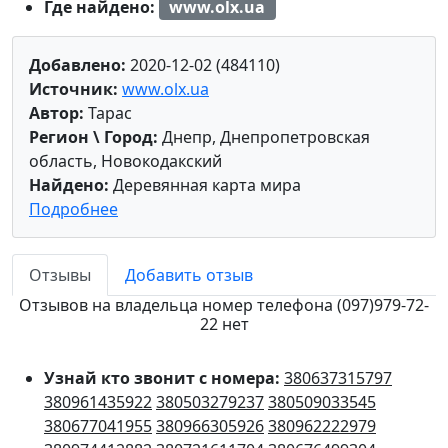
Где найдено:
www.olx.ua
Добавлено:
2020-12-02 (484110)
Источник:
www.olx.ua
Автор:
Тарас
Регион \ Город:
Днепр, Днепропетровская
область, Новокодакский
Найдено:
Деревянная карта мира
Подробнее
Отзывы
Добавить отзыв
Отзывов на владельца номер телефона (097)979-72-
22 нет
Узнай кто звонит с номера:
380637315797
380961435922
380503279237
380509033545
380677041955
380966305926
380962222979