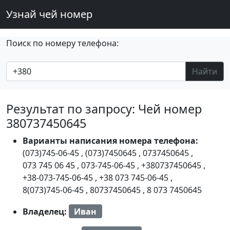
Узнай чей номер
Поиск по номеру телефона:
Найти
Результат по запросу: Чей номер
380737450645
Варианты написания номера телефона:
(073)745-06-45
,
(073)7450645
,
0737450645
,
073 745 06 45
,
073-745-06-45
,
+380737450645
,
+38-073-745-06-45
,
+38 073 745-06-45
,
8(073)745-06-45
,
80737450645
,
8 073 7450645
Владелец:
Иван