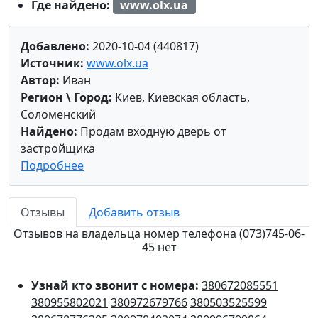
Где найдено:
www.olx.ua
Добавлено:
2020-10-04 (440817)
Источник:
www.olx.ua
Автор:
Иван
Регион \ Город:
Киев, Киевская область,
Соломенский
Найдено:
Продам входную дверь от
застройщика
Подробнее
Отзывы
Добавить отзыв
Отзывов на владельца номер телефона (073)745-06-
45 нет
Узнай кто звонит с номера:
380672085551
380955802021
380972679766
380503525599