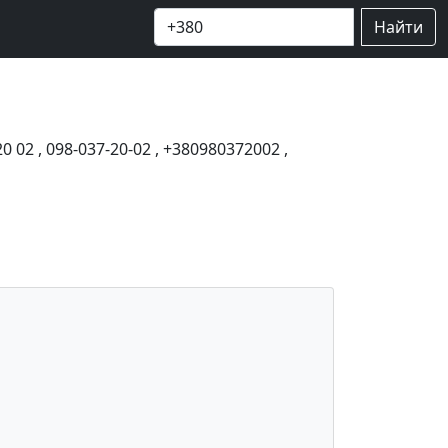
Найти
20 02
,
098-037-20-02
,
+380980372002
,