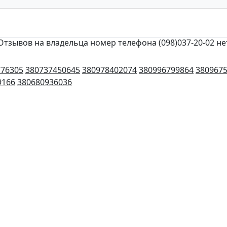
Отзывов на владельца номер телефона (098)037-20-02 не
776305
380737450645
380978402074
380996799864
380967
9166
380680936036