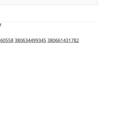
т
560558
380634499345
380661431782