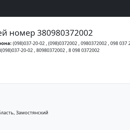
Чей номер 380980372002
фона:
(098)037-20-02
,
(098)0372002
,
0980372002
,
098 037 
8(098)037-20-02
,
80980372002
,
8 098 0372002
ласть, Замостянский