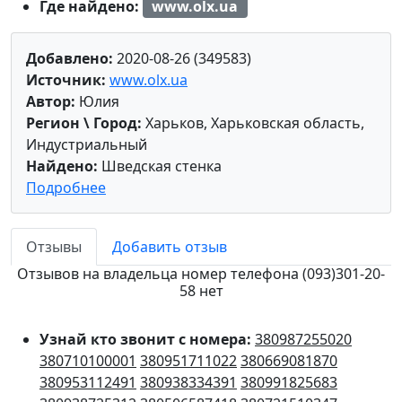
Где найдено:
www.olx.ua
Добавлено:
2020-08-26 (349583)
Источник:
www.olx.ua
Автор:
Юлия
Регион \ Город:
Харьков, Харьковская область,
Индустриальный
Найдено:
Шведская стенка
Подробнее
Отзывы
Добавить отзыв
Отзывов на владельца номер телефона (093)301-20-
58 нет
Узнай кто звонит с номера:
380987255020
380710100001
380951711022
380669081870
380953112491
380938334391
380991825683