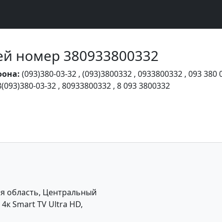
Чей номер 380933800332
фона:
(093)380-03-32
,
(093)3800332
,
0933800332
,
093 380 
8(093)380-03-32
,
80933800332
,
8 093 3800332
я область, Центральный
к Smart TV Ultra HD,