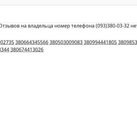
Отзывов на владельца номер телефона (093)380-03-32 не
002735
380664345566
380503009083
380994441805
380985
3344
380674413026