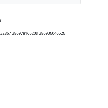
т
332867
380978166209
380936040626