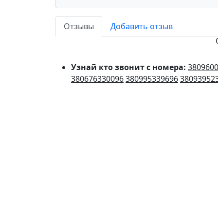
Отзывы
Добавить отзыв
Узнай кто звонит с номера:
380960
380676330096
380995339696
38093952