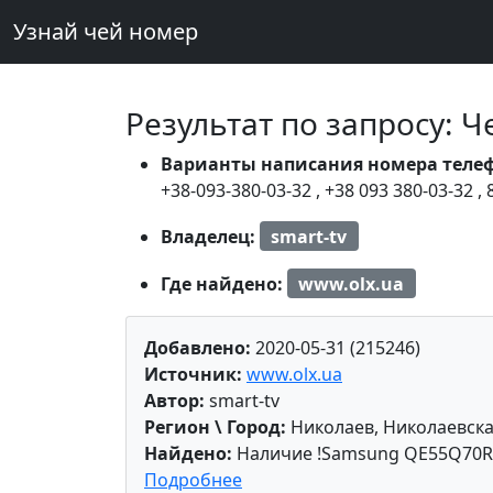
Узнай чей номер
Результат по запросу: 
Варианты написания номера теле
+38-093-380-03-32
,
+38 093 380-03-32
,
Владелец:
smart-tv
Где найдено:
www.olx.ua
Добавлено:
2020-05-31 (215246)
Источник:
www.olx.ua
Автор:
smart-tv
Регион \ Город:
Николаев, Николаевска
Найдено:
Наличие !Samsung QE55Q70R 4
Подробнее