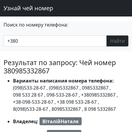
Узнай чей номер
Поиск по номеру телефона:
Найти
Результат по запросу: Чей номер
380985332867
Варианты написания номера телефона:
(098)533-28-67
,
(098)5332867
,
0985332867
,
098 533 28 67
,
098-533-28-67
,
+380985332867
,
+38-098-533-28-67
,
+38 098 533-28-67
,
8(098)533-28-67
,
80985332867
,
8 098 5332867
Владелец:
ВіталійНаталя