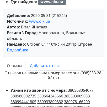
Где найдено:
www.olx.ua
Добавлено:
2020-05-31 (215244)
Источник:
www.olx.ua
Автор:
ВіталійНаталя
Регион \ Город:
Нововолынск, Волынская
область
Найдено:
Citroen C1 110тис.ки 2011р Сітроен
Подробнее
Отзывы
Добавить отзыв
Отзывов на владельца номер телефона (098)533-28-
67 нет
Узнай кто звонит с номера:
380508054077
380960002735
380664345566
380503009083
380994441805
380933800332
380978166209