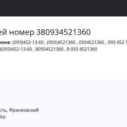
Чей номер 380934521360
фона:
(093)452-13-60
,
(093)4521360
,
0934521360
,
093 452 
8(093)452-13-60
,
80934521360
,
8 093 4521360
сть, Франковский
yke