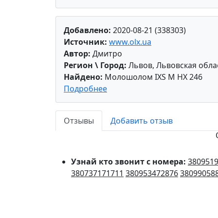
Добавлено:
2020-08-21 (338303)
Источник:
www.olx.ua
Автор:
Дмитро
Регион \ Город:
Львов, Львовская обла
Найдено:
Молошолом IXS M HX 246
Подробнее
Отзывы
Добавить отзыв
Узнай кто звонит с номера:
380951
380737171711
380953472876
38099058