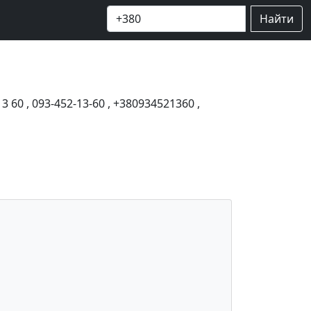
Найти
13 60
,
093-452-13-60
,
+380934521360
,