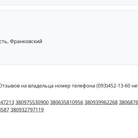
сть, Франковский
Отзывов на владельца номер телефона (093)452-13-60 не
947213
380975530900
380635810956
380939962268
380687
8587
380932797119