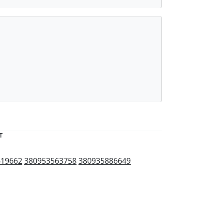
т
619662
380953563758
380935886649