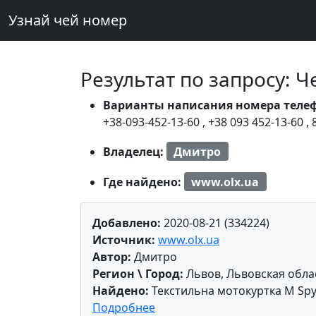
Узнай чей номер
Результат по запросу: 
Варианты написания номера теле
+38-093-452-13-60
,
+38 093 452-13-60
,
Владелец:
Дмитро
Где найдено:
www.olx.ua
Добавлено:
2020-08-21 (334224)
Источник:
www.olx.ua
Автор:
Дмитро
Регион \ Город:
Львов, Львовская обла
Найдено:
Текстильна мотокуртка M Sp
Подробнее