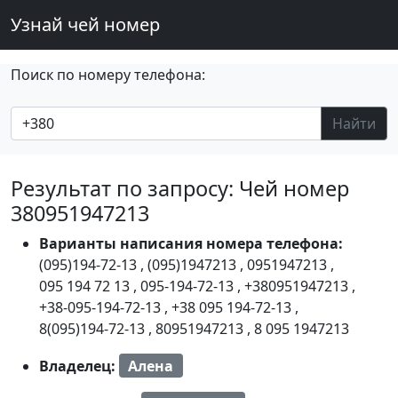
Узнай чей номер
Поиск по номеру телефона:
Найти
Результат по запросу: Чей номер
380951947213
Варианты написания номера телефона:
(095)194-72-13
,
(095)1947213
,
0951947213
,
095 194 72 13
,
095-194-72-13
,
+380951947213
,
+38-095-194-72-13
,
+38 095 194-72-13
,
8(095)194-72-13
,
80951947213
,
8 095 1947213
Владелец:
Алена