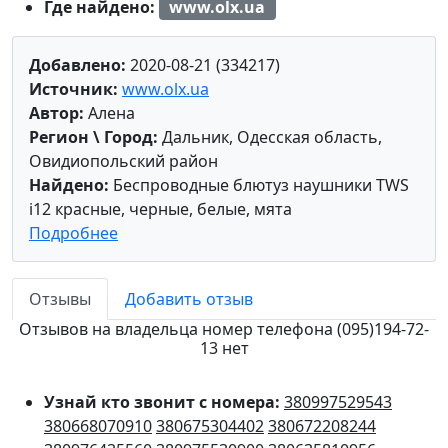
Где найдено:
www.olx.ua
Добавлено:
2020-08-21 (334217)
Источник:
www.olx.ua
Автор:
Алена
Регион \ Город:
Дальник, Одесская область,
Овидиопольский район
Найдено:
Беспроводные блютуз наушники TWS
i12 красные, черные, белые, мята
Подробнее
Отзывы
Добавить отзыв
Отзывов на владельца номер телефона (095)194-72-
13 нет
Узнай кто звонит с номера:
380997529543
380668070910
380675304402
380672208244