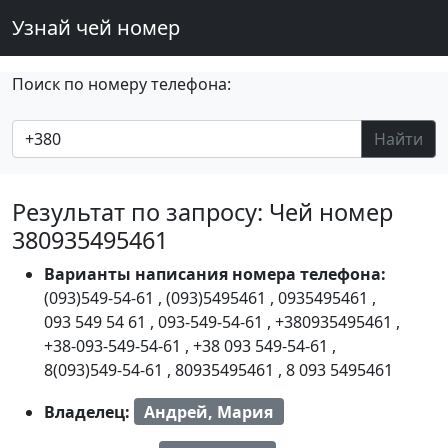
Узнай чей номер
Поиск по номеру телефона:
Найти
Результат по запросу: Чей номер
380935495461
Варианты написания номера телефона:
(093)549-54-61
,
(093)5495461
,
0935495461
,
093 549 54 61
,
093-549-54-61
,
+380935495461
,
+38-093-549-54-61
,
+38 093 549-54-61
,
8(093)549-54-61
,
80935495461
,
8 093 5495461
Владелец:
Андрей, Мария