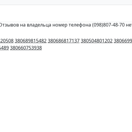
Отзывов на владельца номер телефона (098)807-48-70 не
420508
380689815482
380686817137
380504801202
380669
5489
380660753938