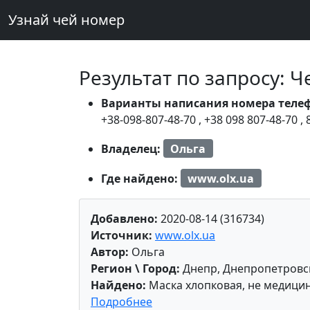
Узнай чей номер
Результат по запросу: 
Варианты написания номера теле
+38-098-807-48-70
,
+38 098 807-48-70
,
Владелец:
Ольга
Где найдено:
www.olx.ua
Добавлено:
2020-08-14 (316734)
Источник:
www.olx.ua
Автор:
Ольга
Регион \ Город:
Днепр, Днепропетровск
Найдено:
Маска хлопковая, не медицин
Подробнее