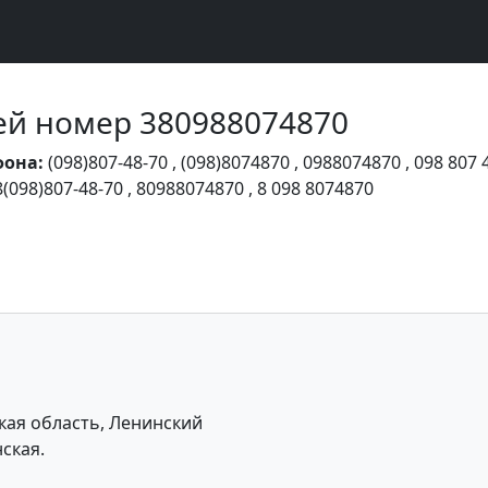
Чей номер 380988074870
фона:
(098)807-48-70
,
(098)8074870
,
0988074870
,
098 807 
8(098)807-48-70
,
80988074870
,
8 098 8074870
ая область, Ленинский
ская.