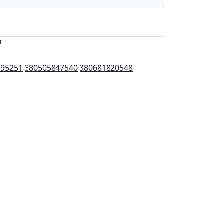
т
995251
380505847540
380681820548