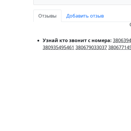
Отзывы
Добавить отзыв
Узнай кто звонит с номера:
380639
380935495461
380679033037
38067714