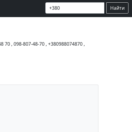
Найти
48 70
,
098-807-48-70
,
+380988074870
,