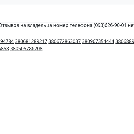
Отзывов на владельца номер телефона (093)626-90-01 не
994784
380681289217
380672863037
380967354444
380688
5858
380505786208