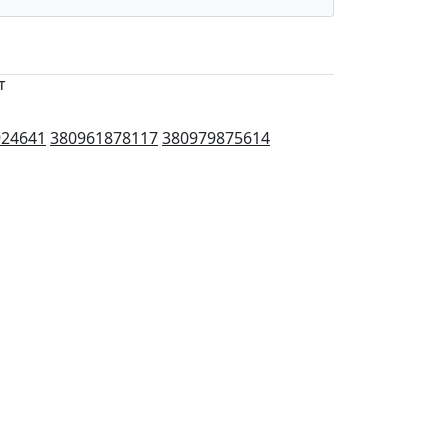
т
924641
380961878117
380979875614