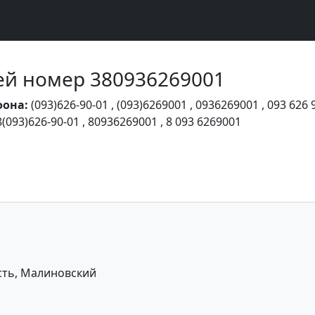
Чей номер 380936269001
фона:
(093)626-90-01
,
(093)6269001
,
0936269001
,
093 626 
8(093)626-90-01
,
80936269001
,
8 093 6269001
сть, Малиновский