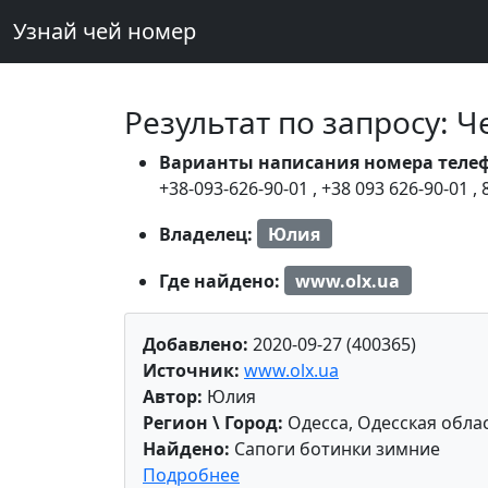
Узнай чей номер
Результат по запросу: 
Варианты написания номера теле
+38-093-626-90-01
,
+38 093 626-90-01
,
Владелец:
Юлия
Где найдено:
www.olx.ua
Добавлено:
2020-09-27 (400365)
Источник:
www.olx.ua
Автор:
Юлия
Регион \ Город:
Одесса, Одесская обла
Найдено:
Сапоги ботинки зимние
Подробнее