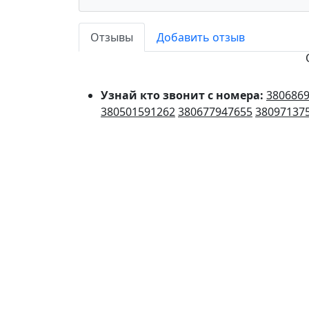
Отзывы
Добавить отзыв
Узнай кто звонит с номера:
380686
380501591262
380677947655
38097137