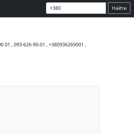
Найти
90 01
,
093-626-90-01
,
+380936269001
,