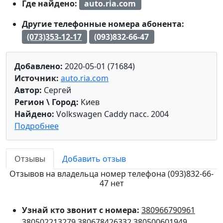
Где найдено:
auto.ria.com
Другие телефонные номера абонента:
(073)353-12-17
(093)832-66-47
Добавлено:
2020-05-01 (71684)
Источник:
auto.ria.com
Автор:
Сергей
Регион \ Город:
Киев
Найдено:
Volkswagen Caddy пасс. 2004
Подробнее
Отзывы
Добавить отзыв
Отзывов на владельца номер телефона (093)832-66-
47 нет
Узнай кто звонит с номера:
380966790961
380502213279
380678426332
380500601949