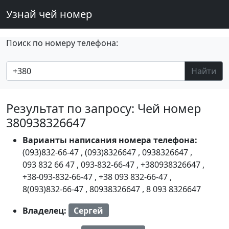
Узнай чей номер
Поиск по номеру телефона:
Найти
Результат по запросу: Чей номер
380938326647
Варианты написания номера телефона:
(093)832-66-47
,
(093)8326647
,
0938326647
,
093 832 66 47
,
093-832-66-47
,
+380938326647
,
+38-093-832-66-47
,
+38 093 832-66-47
,
8(093)832-66-47
,
80938326647
,
8 093 8326647
Владелец:
Сергей