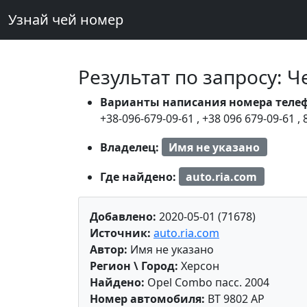
Узнай чей номер
Результат по запросу: 
Варианты написания номера теле
+38-096-679-09-61
,
+38 096 679-09-61
,
Владелец:
Имя не указано
Где найдено:
auto.ria.com
Добавлено:
2020-05-01 (71678)
Источник:
auto.ria.com
Автор:
Имя не указано
Регион \ Город:
Херсон
Найдено:
Opel Combo пасс. 2004
Номер автомобиля:
BT 9802 AP