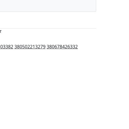
т
103382
380502213279
380678426332