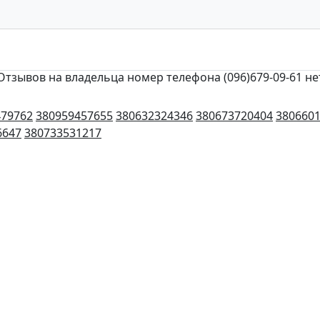
Отзывов на владельца номер телефона (096)679-09-61 не
479762
380959457655
380632324346
380673720404
380660
6647
380733531217