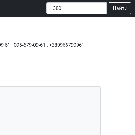
Найти
09 61
,
096-679-09-61
,
+380966790961
,