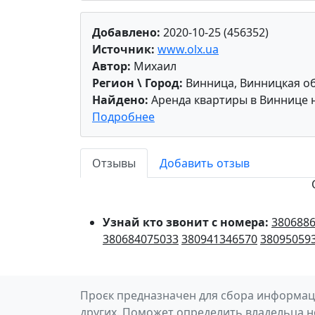
Добавлено:
2020-10-25 (456352)
Источник:
www.olx.ua
Автор:
Михаил
Регион \ Город:
Винница, Винницкая об
Найдено:
Аренда квартиры в Виннице 
Подробнее
Отзывы
Добавить отзыв
Узнай кто звонит с номера:
380688
380684075033
380941346570
38095059
Проєк предназначен для сбора информаци
других. Поможет определить владельца н