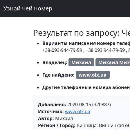
Узнай чей номер
Результат по запросу: 
Варианты написания номера теле
+38-093-944-79-59
,
+38 093 944-79-59
,
Владелец:
Михаил
Михаил Мих
Где найдено:
www.olx.ua
Другие телефонные номера абонен
Добавлено:
2020-08-15 (320887)
Источник:
www.olx.ua
Автор:
Михаил
Регион \ Город:
Винница, Винницкая об