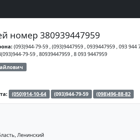
Чей номер 380939447959
фона:
(093)944-79-59
,
(093)9447959
,
0939447959
,
093 944 
8(093)944-79-59
,
80939447959
,
8 093 9447959
айлович
та:
(050)914-10-64
(093)944-79-59
(098)496-88-82
ласть, Ленинский