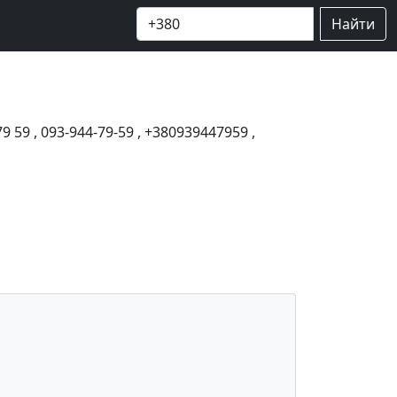
Найти
79 59
,
093-944-79-59
,
+380939447959
,