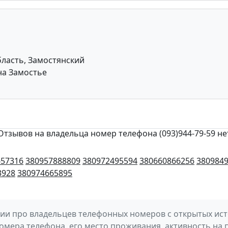
ласть, Замостянский
на Замостье
Отзывов на владельца номер телефона (093)944-79-59 не
657316
380957888809
380972495594
380660866256
380984
3928
380974665895
и про владельцев телефонных номеров с открытых исто
омера телефона, его место проживания, активность на 