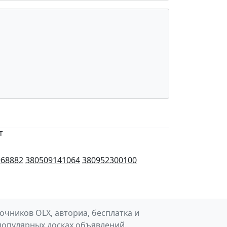
т
968882
380509141064
380952300100
чников OLX, авториа, бесплатка и
популярных досках объявлений.