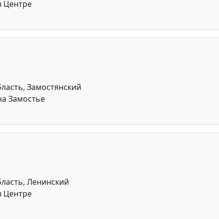
в Центре
ласть, Замостянский
на Замостье
ласть, Ленинский
в Центре