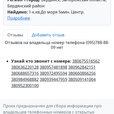
Бердянский район
Найдено:
1-к.кв.До моря 5мин. Центр.
Подробнее
Отзывы
Добавить отзыв
Отзывов на владельца номер телефона (095)788-88-
09 нет
Узнай кто звонит с номера:
380675516562
380636220128
380957481898
380962842151
380688657316
380972495594
380660866256
380984968882
380939447959
380509141064
380952300100
Проєк предназначен для сбора информации про
владельцев телефонных номеров с открытых