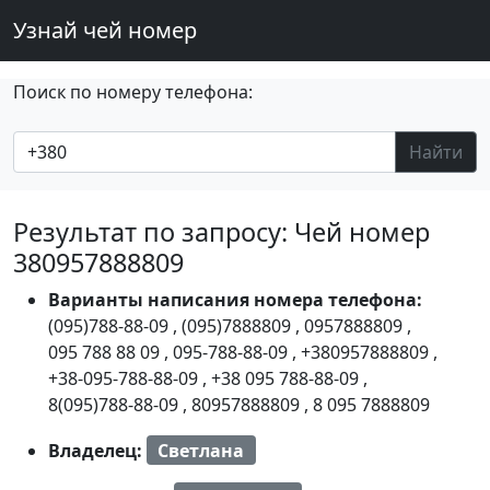
Узнай чей номер
Поиск по номеру телефона:
Найти
Результат по запросу: Чей номер
380957888809
Варианты написания номера телефона:
(095)788-88-09
,
(095)7888809
,
0957888809
,
095 788 88 09
,
095-788-88-09
,
+380957888809
,
+38-095-788-88-09
,
+38 095 788-88-09
,
8(095)788-88-09
,
80957888809
,
8 095 7888809
Владелец:
Светлана