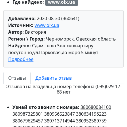
Где найдено:
www.olx.ua
Добавлено:
2020-08-30 (360641)
Источник:
www.olx.ua
Автор:
Виктория
Регион \ Город:
Черноморск, Одесская область
Найдено:
Сдам свою 3х-ком.квартиру
посуточно,ул.Парковая,до моря 5 минут
Подробнее
Отзывы
Добавить отзыв
Отзывов на владельца номер телефона (095)029-17-
68 нет
Узнай кто звонит с номера:
380680084100
380987325801
380956523847
380634196223
380679629457
380713714944
380952589759