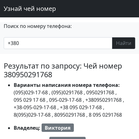
Узнай чей номер
Поиск по номеру телефона:
Найти
Результат по запросу: Чей номер
380950291768
Варианты написания номера телефона:
(095)029-17-68
,
(095)0291768
,
0950291768
,
095 029 17 68
,
095-029-17-68
,
+380950291768
,
+38-095-029-17-68
,
+38 095 029-17-68
,
8(095)029-17-68
,
80950291768
,
8 095 0291768
Владелец:
Виктория