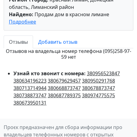
область, Лиманский район
Найдено:
Продам дом в красном лимане
Подробнее
Отзывы
Добавить отзыв
Отзывов на владельца номер телефона (095)258-97-
59 нет
Узнай кто звонит с номера:
380956523847
380634196223
380679629457
380950291768
380713714944
380668873747
380678873747
380738873747
380687789375
380974775575
380673950131
Проєк предназначен для сбора информации про
владельцев телефонных номеров с открытых