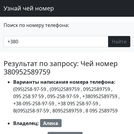
Узнай чей номер
Поиск по номеру телефона:
Найти
Результат по запросу: Чей номер
380952589759
Варианты написания номера телефона:
(095)258-97-59
,
(095)2589759
,
0952589759
,
095 258 97 59
,
095-258-97-59
,
+380952589759
,
+38-095-258-97-59
,
+38 095 258-97-59
,
8(095)258-97-59
,
80952589759
,
8 095 2589759
Владелец:
Алена