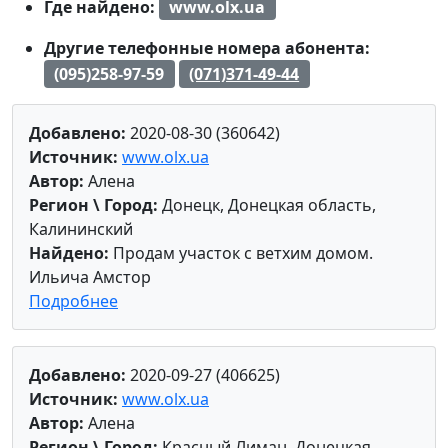
Где найдено:
www.olx.ua
Другие телефонные номера абонента:
(095)258-97-59
(071)371-49-44
Добавлено:
2020-08-30 (360642)
Источник:
www.olx.ua
Автор:
Алена
Регион \ Город:
Донецк, Донецкая область,
Калининский
Найдено:
Продам участок с ветхим домом.
Ильича Амстор
Подробнее
Добавлено:
2020-09-27 (406625)
Источник:
www.olx.ua
Автор:
Алена
Регион \ Город:
Красный Лиман, Донецкая