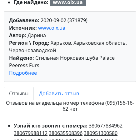
Где найдено:
www.olx.ua
Добавлено:
2020-09-02 (371879)
Источник:
www.olx.ua
Автор:
Дарина
Регион \ Город:
Харьков, Харьковская область,
Червонозаводской
Найдено:
Стильная Норковая шуба Palace
Peeress Furs
Подробнее
Отзывы
Добавить отзыв
Отзывов на владельца номер телефона (095)156-16-
62 нет
Узнай кто звонит с номера:
380677834962
380679988112
380635508396
380951300580