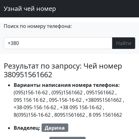
Узнай чей номер
Поиск по номеру телефона:
Найти
Результат по запросу: Чей номер
380951561662
Варианты написания номера телефона:
(095)156-16-62
,
(095)1561662
,
0951561662
,
095 156 16 62
,
095-156-16-62
,
+380951561662
,
+38-095-156-16-62
,
+38 095 156-16-62
,
8(095)156-16-62
,
80951561662
,
8 095 1561662
Владелец:
Дарина