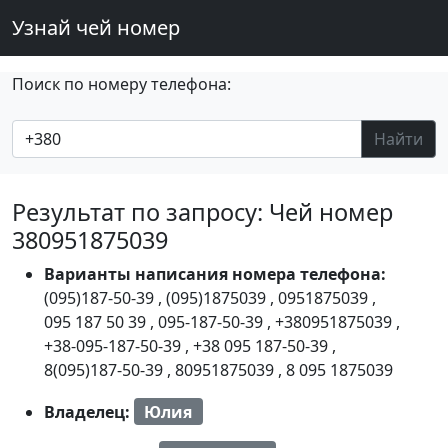
Узнай чей номер
Поиск по номеру телефона:
Найти
Результат по запросу: Чей номер
380951875039
Варианты написания номера телефона:
(095)187-50-39
,
(095)1875039
,
0951875039
,
095 187 50 39
,
095-187-50-39
,
+380951875039
,
+38-095-187-50-39
,
+38 095 187-50-39
,
8(095)187-50-39
,
80951875039
,
8 095 1875039
Владелец:
Юлия