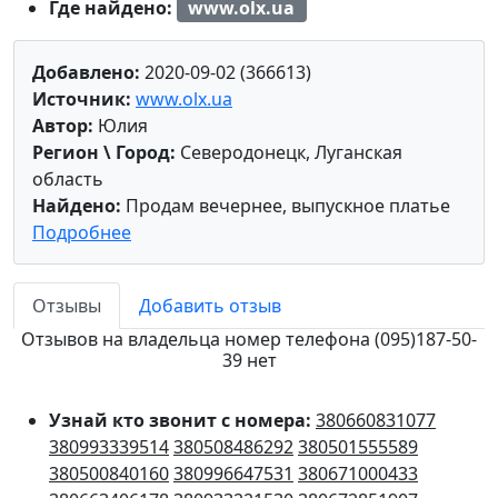
Где найдено:
www.olx.ua
Добавлено:
2020-09-02 (366613)
Источник:
www.olx.ua
Автор:
Юлия
Регион \ Город:
Северодонецк, Луганская
область
Найдено:
Продам вечернее, выпускное платье
Подробнее
Отзывы
Добавить отзыв
Отзывов на владельца номер телефона (095)187-50-
39 нет
Узнай кто звонит с номера:
380660831077
380993339514
380508486292
380501555589
380500840160
380996647531
380671000433