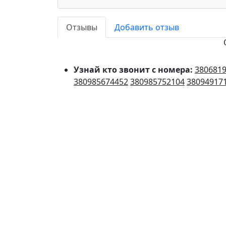
Отзывы
Добавить отзыв
Узнай кто звонит с номера:
380681
380985674452
380985752104
38094917