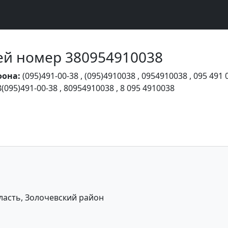
Чей номер 380954910038
фона:
(095)491-00-38
,
(095)4910038
,
0954910038
,
095 491 
8(095)491-00-38
,
80954910038
,
8 095 4910038
ласть, Золочевский район