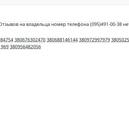
Отзывов на владельца номер телефона (095)491-00-38 не
984754
380676302470
380688146144
380972997979
380502
1969
380956482056