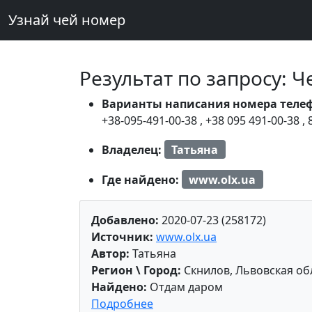
Узнай чей номер
Результат по запросу: 
Варианты написания номера теле
+38-095-491-00-38
,
+38 095 491-00-38
,
Владелец:
Татьяна
Где найдено:
www.olx.ua
Добавлено:
2020-07-23 (258172)
Источник:
www.olx.ua
Автор:
Татьяна
Регион \ Город:
Скнилов, Львовская об
Найдено:
Отдам даром
Подробнее