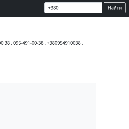
Найти
00 38
,
095-491-00-38
,
+380954910038
,