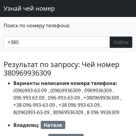
Узнай чей номер
Поиск по номеру телефона:
Найти
Результат по запросу: Чей номер
380969936309
Варианты написания номера телефона:
(096)993-63-09
,
(096)9936309
,
0969936309
,
096 993 63 09
,
096-993-63-09
,
+380969936309
,
+38-096-993-63-09
,
+38 096 993-63-09
,
8(096)993-63-09
,
80969936309
,
8 096 9936309
Владелец:
Наталя