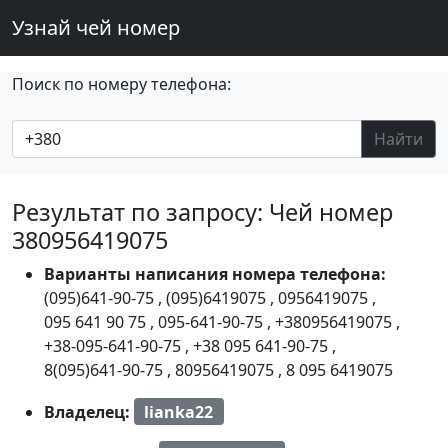
Узнай чей номер
Поиск по номеру телефона:
Найти
Результат по запросу: Чей номер
380956419075
Варианты написания номера телефона:
(095)641-90-75
,
(095)6419075
,
0956419075
,
095 641 90 75
,
095-641-90-75
,
+380956419075
,
+38-095-641-90-75
,
+38 095 641-90-75
,
8(095)641-90-75
,
80956419075
,
8 095 6419075
Владелец:
lianka22