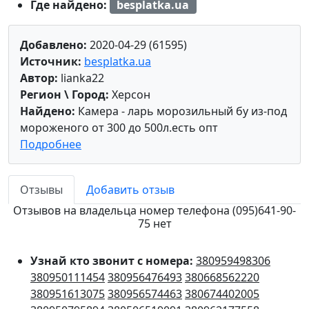
Где найдено:
besplatka.ua
Добавлено:
2020-04-29 (61595)
Источник:
besplatka.ua
Автор:
lianka22
Регион \ Город:
Херсон
Найдено:
Камера - ларь морозильный бу из-под
мороженого от 300 до 500л.есть опт
Подробнее
Отзывы
Добавить отзыв
Отзывов на владельца номер телефона (095)641-90-
75 нет
Узнай кто звонит с номера:
380959498306
380950111454
380956476493
380668562220
380951613075
380956574463
380674402005