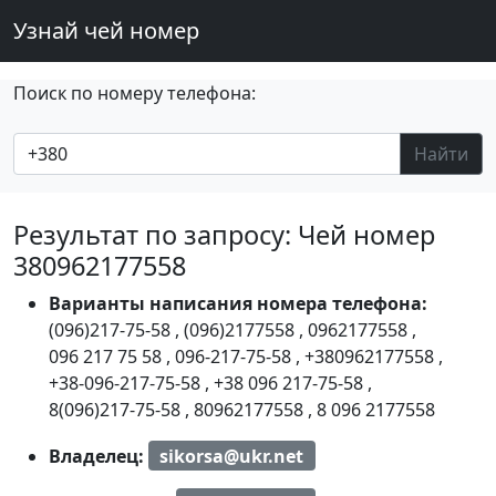
Узнай чей номер
Поиск по номеру телефона:
Найти
Результат по запросу: Чей номер
380962177558
Варианты написания номера телефона:
(096)217-75-58
,
(096)2177558
,
0962177558
,
096 217 75 58
,
096-217-75-58
,
+380962177558
,
+38-096-217-75-58
,
+38 096 217-75-58
,
8(096)217-75-58
,
80962177558
,
8 096 2177558
Владелец:
sikorsa@ukr.net