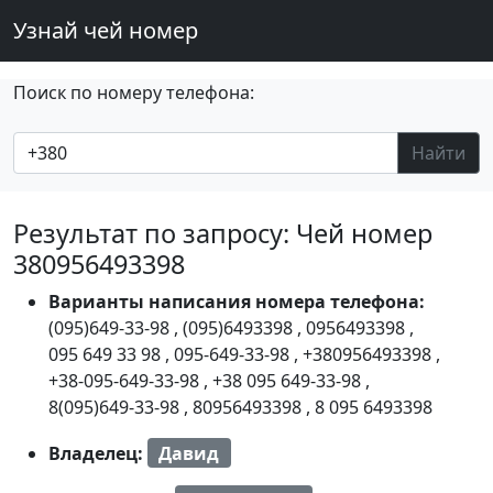
Узнай чей номер
Поиск по номеру телефона:
Найти
Результат по запросу: Чей номер
380956493398
Варианты написания номера телефона:
(095)649-33-98
,
(095)6493398
,
0956493398
,
095 649 33 98
,
095-649-33-98
,
+380956493398
,
+38-095-649-33-98
,
+38 095 649-33-98
,
8(095)649-33-98
,
80956493398
,
8 095 6493398
Владелец:
Давид