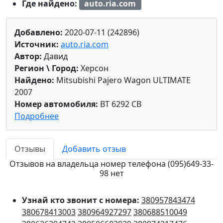
Где найдено:
auto.ria.com
Добавлено:
2020-07-11 (242896)
Источник:
auto.ria.com
Автор:
Давид
Регион \ Город:
Херсон
Найдено:
Mitsubishi Pajero Wagon ULTIMATE
2007
Номер автомобиля:
BT 6292 CB
Подробнее
Отзывы
Добавить отзыв
Отзывов на владельца номер телефона (095)649-33-
98 нет
Узнай кто звонит с номера:
380957843474
380678413003
380964927297
380688510049