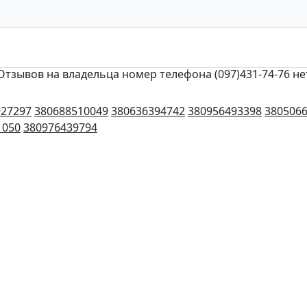
Отзывов на владельца номер телефона (097)431-74-76 не
927297
380688510049
380636394742
380956493398
380506
1050
380976439794