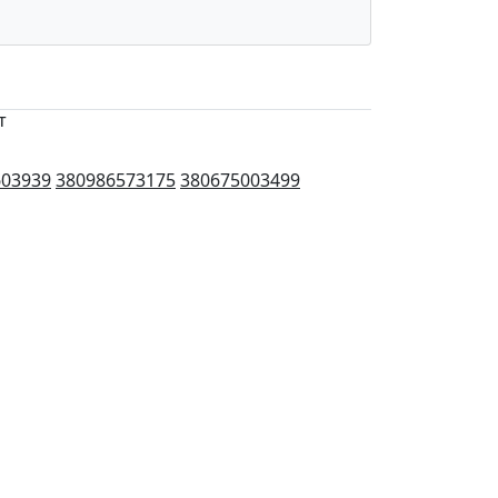
т
603939
380986573175
380675003499