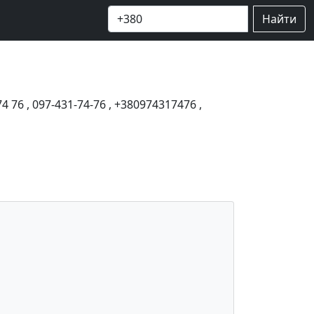
Найти
74 76
,
097-431-74-76
,
+380974317476
,