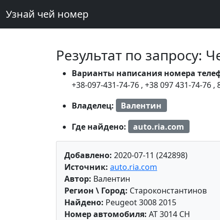
Узнай чей номер
Результат по запросу: 
Варианты написания номера теле
+38-097-431-74-76
,
+38 097 431-74-76
,
Владелец:
Валентин
Где найдено:
auto.ria.com
Добавлено:
2020-07-11 (242898)
Источник:
auto.ria.com
Автор:
Валентин
Регион \ Город:
Староконстантинов
Найдено:
Peugeot 3008 2015
Номер автомобиля:
AT 3014 CH