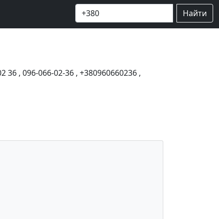
Найти
02 36
,
096-066-02-36
,
+380960660236
,