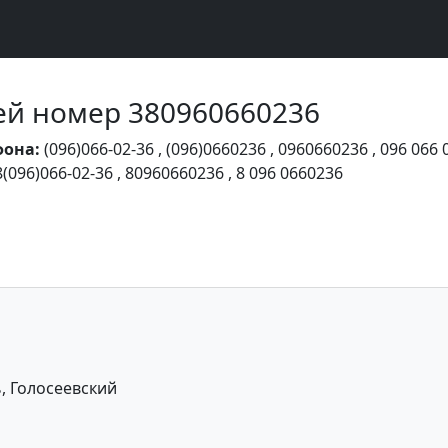
Чей номер 380960660236
фона:
(096)066-02-36
,
(096)0660236
,
0960660236
,
096 066 
8(096)066-02-36
,
80960660236
,
8 096 0660236
, Голосеевский