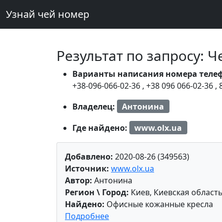
Узнай чей номер
Результат по запросу: 
Варианты написания номера теле
+38-096-066-02-36
,
+38 096 066-02-36
,
Владелец:
Антонина
Где найдено:
www.olx.ua
Добавлено:
2020-08-26 (349563)
Источник:
www.olx.ua
Автор:
Антонина
Регион \ Город:
Киев, Киевская область
Найдено:
Офисные кожанные кресла
Подробнее