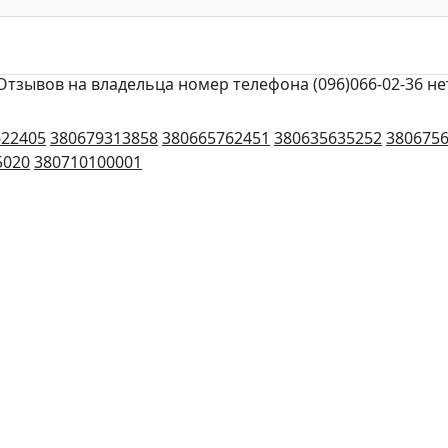
Отзывов на владельца номер телефона (096)066-02-36 не
622405
380679313858
380665762451
380635635252
380675
5020
380710100001