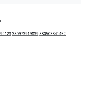
т
692123
380973919839
380503341452