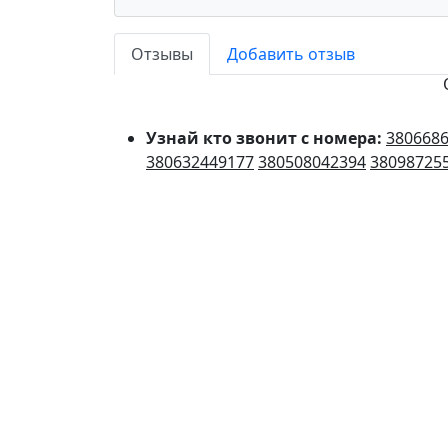
Отзывы
Добавить отзыв
Узнай кто звонит с номера:
380668
380632449177
380508042394
38098725