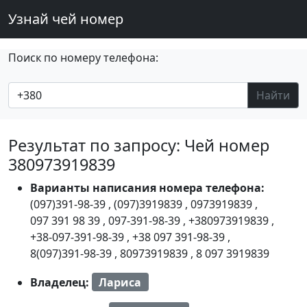
Узнай чей номер
Поиск по номеру телефона:
Найти
Результат по запросу: Чей номер
380973919839
Варианты написания номера телефона:
(097)391-98-39
,
(097)3919839
,
0973919839
,
097 391 98 39
,
097-391-98-39
,
+380973919839
,
+38-097-391-98-39
,
+38 097 391-98-39
,
8(097)391-98-39
,
80973919839
,
8 097 3919839
Владелец:
Лариса