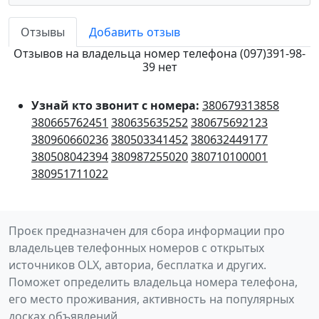
Отзывы
Добавить отзыв
Отзывов на владельца номер телефона (097)391-98-
39 нет
Узнай кто звонит с номера:
380679313858
380665762451
380635635252
380675692123
380960660236
380503341452
380632449177
380508042394
380987255020
380710100001
380951711022
Проєк предназначен для сбора информации про
владельцев телефонных номеров с открытых
источников OLX, авториа, бесплатка и других.
Поможет определить владельца номера телефона,
его место проживания, активность на популярных
досках объявлений.