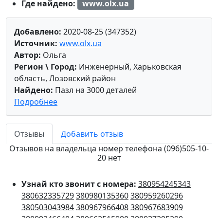
Где найдено:
www.olx.ua
Добавлено:
2020-08-25 (347352)
Источник:
www.olx.ua
Автор:
Ольга
Регион \ Город:
Инженерный, Харьковская
область, Лозовский район
Найдено:
Пазл на 3000 деталей
Подробнее
Отзывы
Добавить отзыв
Отзывов на владельца номер телефона (096)505-10-
20 нет
Узнай кто звонит с номера:
380954245343
380632335729
380980135360
380959260296
380503043984
380967966408
380967683909