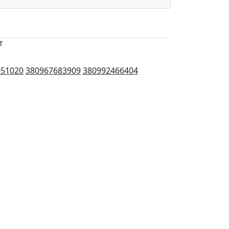
т
051020
380967683909
380992466404