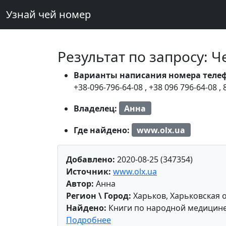
Узнай чей номер
Результат по запросу: 
Варианты написания номера теле
+38-096-796-64-08
,
+38 096 796-64-08
,
Владелец:
Анна
Где найдено:
www.olx.ua
Добавлено:
2020-08-25 (347354)
Источник:
www.olx.ua
Автор:
Анна
Регион \ Город:
Харьков, Харьковская 
Найдено:
Книги по народной медицин
Подробнее