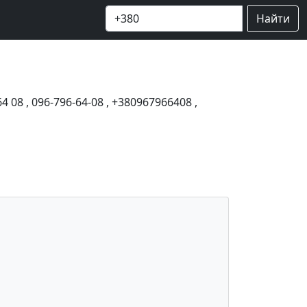
Найти
64 08
,
096-796-64-08
,
+380967966408
,