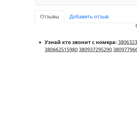
Отзывы
Добавить отзыв
Узнай кто звонит с номера:
380632
380662515980
380937295290
38097796