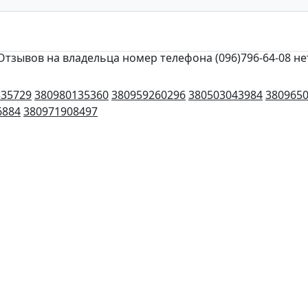
Отзывов на владельца номер телефона (096)796-64-08 не
335729
380980135360
380959260296
380503043984
380965
6884
380971908497