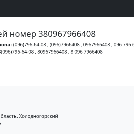
Чей номер 380967966408
фона:
(096)796-64-08
,
(096)7966408
,
0967966408
,
096 796 
8(096)796-64-08
,
80967966408
,
8 096 7966408
область, Холодногорский
е