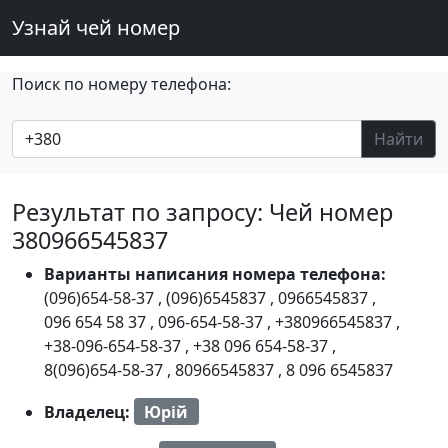
Узнай чей номер
Поиск по номеру телефона:
Найти
Результат по запросу: Чей номер
380966545837
Варианты написания номера телефона:
(096)654-58-37
,
(096)6545837
,
0966545837
,
096 654 58 37
,
096-654-58-37
,
+380966545837
,
+38-096-654-58-37
,
+38 096 654-58-37
,
8(096)654-58-37
,
80966545837
,
8 096 6545837
Владелец:
Юрій