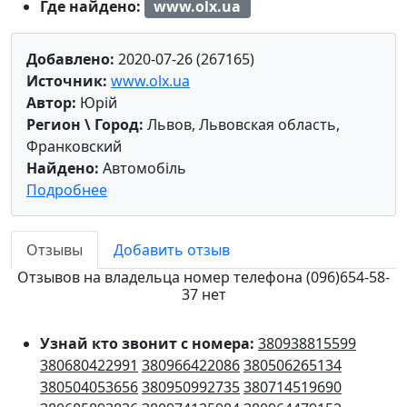
Где найдено:
www.olx.ua
Добавлено:
2020-07-26 (267165)
Источник:
www.olx.ua
Автор:
Юрій
Регион \ Город:
Львов, Львовская область,
Франковский
Найдено:
Автомобіль
Подробнее
Отзывы
Добавить отзыв
Отзывов на владельца номер телефона (096)654-58-
37 нет
Узнай кто звонит с номера:
380938815599
380680422991
380966422086
380506265134
380504053656
380950992735
380714519690